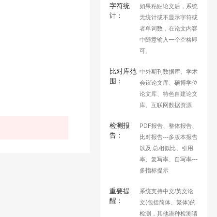
字符统
如果粘贴论文后，系统
计：
无统计或不显示字符或
者单词数，在论文内容
中随意输入一个空格即
可。
比对库范
中外期刊数据库、学术
围：
会议论文库、硕博学位
论文库、特色自建论文
库、互联网数据资源
检测报
PDF报告、整体报告、
告：
比对报告---多版本报告
以及 总相似比、引用
率、复写率、自写率---
多指标提示
重要提
系统支持中文/英文论
醒：
文(包括简体、繁体)的
检测，其他语种检测请